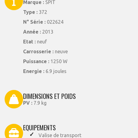
Marque :
SPIT
Type :
372
N° Série :
022624
Année :
2013
Etat :
neuf
Carrosserie :
neuve
Puissance :
1250 W
Energie :
6.9 joules
DIMENSIONS ET POIDS
PV :
7.9 kg
EQUIPEMENTS
Valise de transport